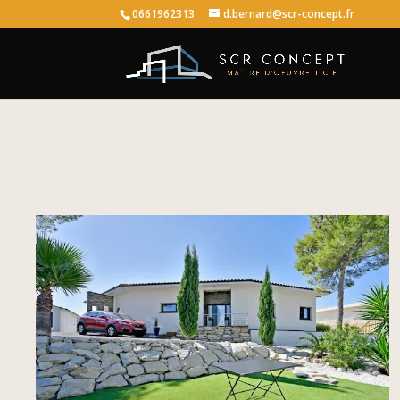
0661962313
d.bernard@scr-concept.fr