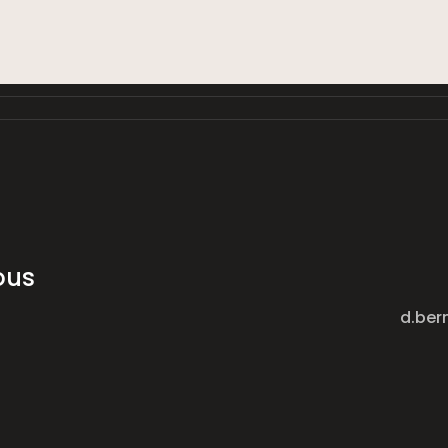
ous
d.ber