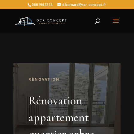
0661962313
d.bernard@scr-concept.fr
RÉNOVATION
Rénovation
appartement