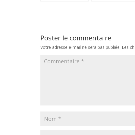
la nouvelle
ses environs en 202
réglementation
thermique en
vigueur ?
Poster le commentaire
Votre adresse e-mail ne sera pas publiée.
Les ch