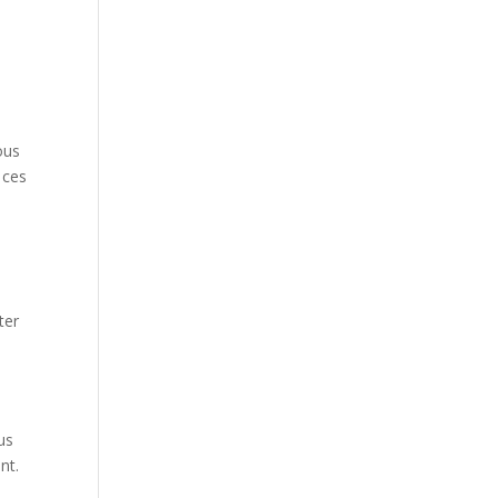
ous
 ces
ter
us
nt.