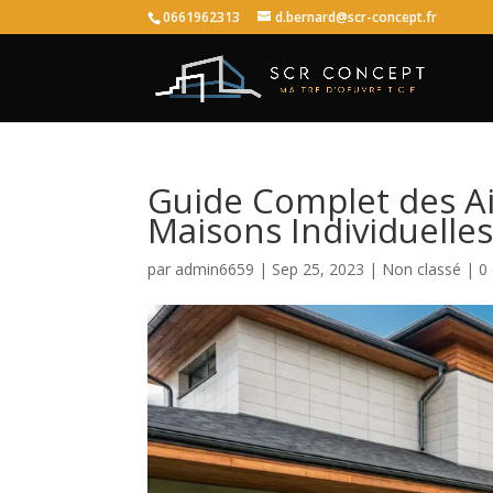
0661962313
d.bernard@scr-concept.fr
Guide Complet des Ai
Maisons Individuelle
par
admin6659
|
Sep 25, 2023
|
Non classé
|
0