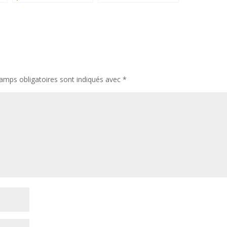
1
maison neuve
Montpellier
amps obligatoires sont indiqués avec
*